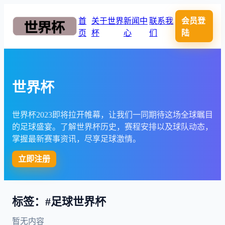
首
关于世界
新闻中
联系我
会员登
页
杯
心
们
陆
世界杯
世界杯2023即将拉开帷幕，让我们一同期待这场全球瞩目
的足球盛宴。了解世界杯历史，赛程安排以及球队动态，
掌握最新赛事资讯，尽享足球激情。
立即注册
标签：#足球世界杯
暂无内容