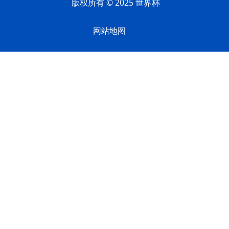
版权所有 © 2025 世界杯
网站地图