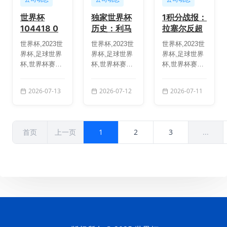
世界杯
独家世界杯
1积分战报：
104418 0
历史：利马
拉塞尔反超
合同续约关
仅差40分，
世界杯,2023世
世界杯,2023世
世界杯,2023世
键解析，卢
勒克莱尔排
界杯,足球世界
界杯,足球世界
界杯,足球世界
克-肖未来走
名第六大起
杯,世界杯赛程,
杯,世界杯赛程,
杯,世界杯赛程,
向引关注
大落
世界杯新闻,世
世界杯新闻,世
世界杯新闻,世
界杯决赛,世界
界杯决赛,世界
界杯决赛,世界
2026-07-13
2026-07-12
2026-07-11
杯直播,世界杯
杯直播,世界杯
杯直播,世界杯
历史,国际足球,
历史,国际足球,
历史,国际足球,
体育赛事,世
体育赛事,独
体育赛事,1积...
界...
家...
首页
上一页
1
2
3
...